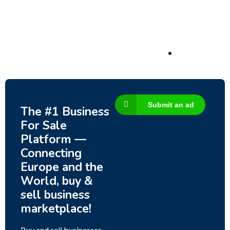
Significant Development Potential.
3,200,000
$
Submit an ad
The #1 Business
For Sale
Platform —
Connecting
Europe and the
World, buy &
sell business
marketplace!
Buy and sell businesses,