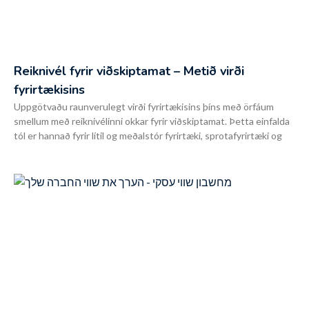
Reiknivél fyrir viðskiptamat – Metið virði
fyrirtækisins
Uppgötvaðu raunverulegt virði fyrirtækisins þíns með örfáum
smellum með reiknivélinni okkar fyrir viðskiptamat. Þetta einfalda
tól er hannað fyrir lítil og meðalstór fyrirtæki, sprotafyrirtæki og