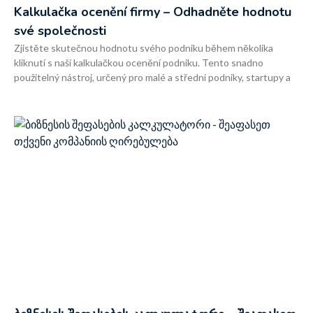
Kalkulačka ocenění firmy – Odhadněte hodnotu
své společnosti
Zjistěte skutečnou hodnotu svého podniku během několika
kliknutí s naší kalkulačkou ocenění podniku. Tento snadno
použitelný nástroj, určený pro malé a střední podniky, startupy a