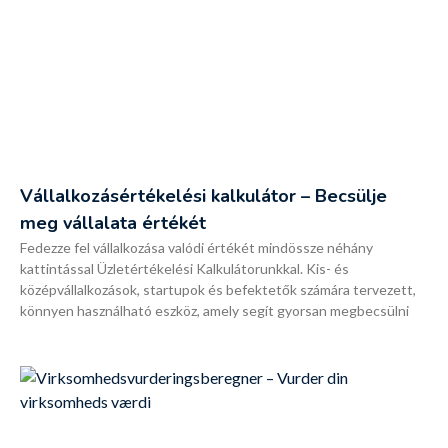
Vállalkozásértékelési kalkulátor – Becsülje
meg vállalata értékét
Fedezze fel vállalkozása valódi értékét mindössze néhány
kattintással Üzletértékelési Kalkulátorunkkal. Kis- és
középvállalkozások, startupok és befektetők számára tervezett,
könnyen használható eszköz, amely segít gyorsan megbecsülni