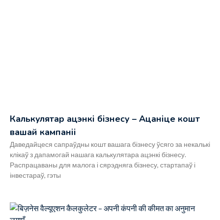
Калькулятар ацэнкі бізнесу – Ацаніце кошт
вашай кампаніі
Даведайцеся сапраўдны кошт вашага бізнесу ўсяго за некалькі
клікаў з дапамогай нашага калькулятара ацэнкі бізнесу.
Распрацаваны для малога і сярэдняга бізнесу, стартапаў і
інвестараў, гэты