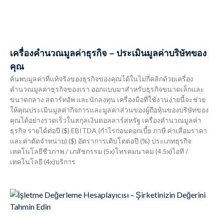
เครื่องคำนวณมูลค่าธุรกิจ – ประเมินมูลค่าบริษัทของ
คุณ
ค้นพบมูลค่าที่แท้จริงของธุรกิจของคุณได้ในไม่กี่คลิกด้วยเครื่อง
คำนวณมูลค่าธุรกิจของเรา ออกแบบมาสำหรับธุรกิจขนาดเล็กและ
ขนาดกลาง สตาร์ทอัพ และนักลงทุน เครื่องมือที่ใช้งานง่ายนี้จะช่วย
ให้คุณประเมินมูลค่ากิจการและมูลค่าส่วนของผู้ถือหุ้นของบริษัทของ
คุณได้อย่างรวดเร็วในสกุลเงินดอลลาร์สหรัฐ เครื่องคำนวณมูลค่า
ธุรกิจ รายได้ต่อปี ($) EBITDA (กำไรก่อนดอกเบี้ย ภาษี ค่าเสื่อมราคา
และค่าตัดจำหน่าย) ($) อัตราการเติบโตต่อปี (%) ประเภทธุรกิจ
เทคโนโลยีชีวภาพ / เภสัชกรรม (5x)โทรคมนาคม (4.5x)ไอที /
เทคโนโลยี (4x)บริการ