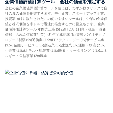
企業価値評価計算ツール – 会社の価値を推定する
当社の企業価値評価計算ツールを使えば、わずか数クリックで自
社の真の価値を把握できます。中小企業、スタートアップ企業、
投資家向けに設計されたこの使いやすいツールは、企業の企業価
値と株式価値を米ドルで迅速に推定するのに役立ちます。 企業
価値評価計算ツール 年間売上高 ($) EBITDA（利息・税金・減価
償却・のれん償却前利益）($) 年間成長率 (%) 業種 バイオテクノ
ロジー / 製薬 (5x)通信業 (4.5x)IT / テクノロジー (4x)サービス業
(3.5x)金融サービス (3.5x)製造業 (3x)建設業 (3x)運輸・物流 (2.8x)
小売業 (2.5x)ホテル・観光業 (2.5x)飲食・ケータリング (2.3x)エネ
ルギー・公益事業 (2x)農業