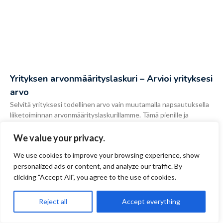
Yrityksen arvonmäärityslaskuri – Arvioi yrityksesi
arvo
Selvitä yrityksesi todellinen arvo vain muutamalla napsautuksella
liiketoiminnan arvonmäärityslaskurillamme. Tämä pienille ja
keskisuurille yrityksille, startup-yrityksille ja sijoittajille
suunniteltu helppokäyttöinen työkalu auttaa sinua nopeasti
We value your privacy.
arvioimaan yrityksesi
We use cookies to improve your browsing experience, show
personalized ads or content, and analyze our traffic. By
clicking "Accept All", you agree to the use of cookies.
Reject all
Accept everything