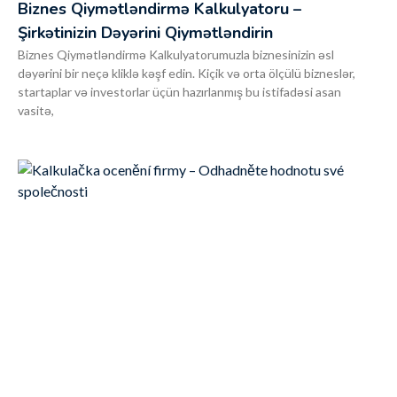
Biznes Qiymətləndirmə Kalkulyatoru –
Şirkətinizin Dəyərini Qiymətləndirin
Biznes Qiymətləndirmə Kalkulyatorumuzla biznesinizin əsl
dəyərini bir neçə kliklə kəşf edin. Kiçik və orta ölçülü bizneslər,
startaplar və investorlar üçün hazırlanmış bu istifadəsi asan
vasitə,