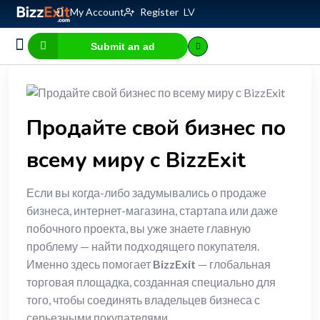
My Account
Register
LV
Submit an ad
Business for sale
E-commerce, IT
Business Valuation Calculator
Website Valuation Calculator
Продайте свой бизнес по
всему миру с BizzExit
Если вы когда-либо задумывались о продаже
бизнеса, интернет-магазина, стартапа или даже
побочного проекта, вы уже знаете главную
проблему — найти подходящего покупателя.
Именно здесь помогает
BizzExit
— глобальная
торговая площадка, созданная специально для
того, чтобы соединять владельцев бизнеса с
серьезными покупателями.