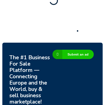
80 Ha Multifunctional Investment Property
– Fish Farm, Holiday Homes, Deer Park –
Significant Development Potential.
3,200,000
$
Submit an ad
The #1 Business
For Sale
Platform —
Connecting
Europe and the
World, buy &
sell business
marketplace!