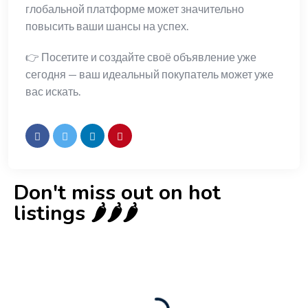
глобальной платформе может значительно
повысить ваши шансы на успех.
👉 Посетите и создайте своё объявление уже
сегодня — ваш идеальный покупатель может уже
вас искать.
Don't miss out on hot
listings 🌶️🌶️🌶️
New
Check out!
Super deal 🌶️
Business for sale
,
Business for sale