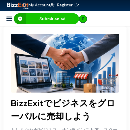
My Account
Register
LV
Submit an ad
Business for sale
E-commerce, IT
Business Valuation Calculator
Website Valuation Calculator
BizzExitでビジネスをグロ
ーバルに売却しよう
もしあなたがビジネス、オンラインストア、スター