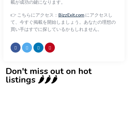
載が成功の鍵になります。
👉 こちらにアクセス：
BizzExit.com
にアクセスし
て、今すぐ掲載を開始しましょう。あなたの理想の
買い手はすでに探しているかもしれません。
Don't miss out on hot
listings 🌶️🌶️🌶️
New
Check out!
Super deal 🌶️
Business for sale
,
Business for sale
80 Ha Multifunctional Investment Property
– Fish Farm, Holiday Homes, Deer Park –