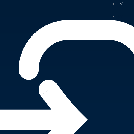
LV
LV