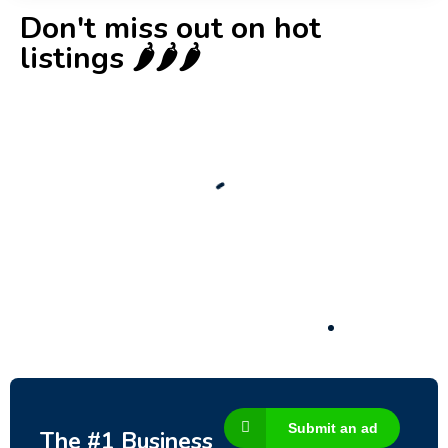
Don't miss out on hot
listings 🌶️🌶️🌶️
New
Check out!
Super deal 🌶️
Business for sale
,
Business for sale
80 Ha Multifunctional Investment Property
– Fish Farm, Holiday Homes, Deer Park –
Significant Development Potential.
3,200,000
$
Submit an ad
The #1 Business