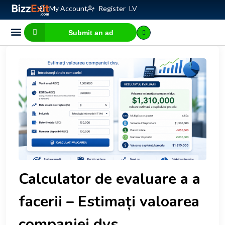
My Account
Register
LV
Submit an ad
Business for sale
E-commerce, IT
Business Valuation Calculator
Website Valuation Calculator
Calculator de evaluare a a
facerii – Estimați valoarea
companiei dvs.