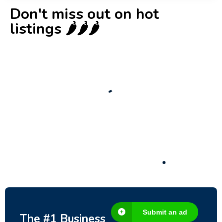
Don't miss out on hot
listings 🌶️🌶️🌶️
New
Check out!
Super deal 🌶️
Business for sale
,
Business for sale
80 Ha Multifunctional Investment Property
– Fish Farm, Holiday Homes, Deer Park –
Significant Development Potential.
3,200,000
$
Submit an ad
The #1 Business