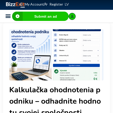
My Account
Register
LV
Submit an ad
Business for sale
E-commerce, IT
Business Valuation Calculator
Website Valuation Calculator
Kalkulačka ohodnotenia p
odniku – odhadnite hodno
tu svojej spoločnosti