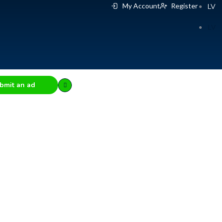
My Account
Register
LV
LV
bmit an ad