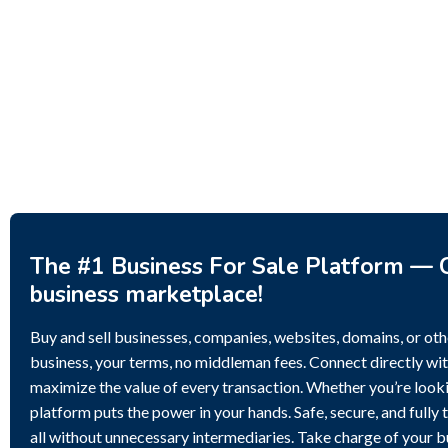
Investment Property – Fish
Decor 
Farm, Holiday Homes, Deer
Estoni
Park – Significant Development
188,20
Potential.
3,200,000
$
The #1 Business For Sale Platform — C
business marketplace!
Buy and sell businesses, companies, websites, domains, or othe
business, your terms, no middleman fees. Connect directly wit
maximize the value of every transaction. Whether you’re lookin
platform puts the power in your hands. Safe, secure, and fully 
all without unnecessary intermediaries. Take charge of your 