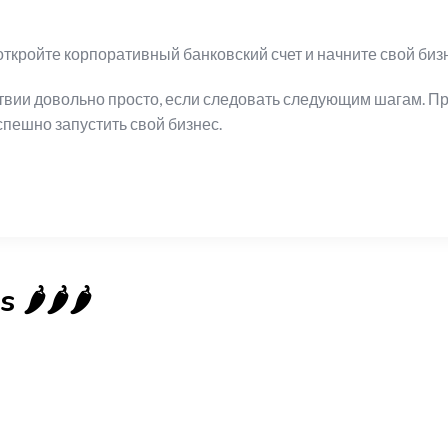
кройте корпоративный банковский счет и начните свой биз
твии довольно просто, если следовать следующим шагам. 
пешно запустить свой бизнес.
️🌶️🌶️
New
Check out!
Super deal 🌶️
Business for sale
,
Business for sale
for sale
,
Business for sale
Castellium33
nto-Established Event