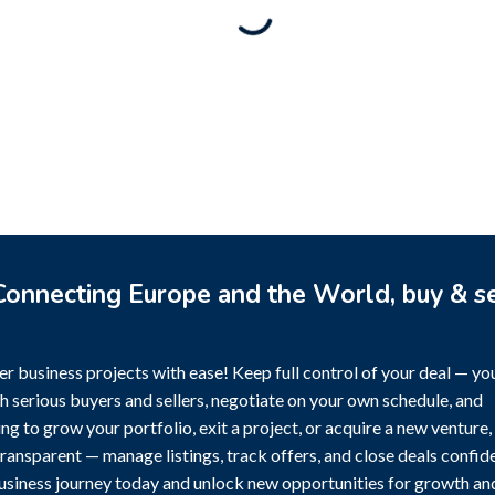
Rental Brand For Sale (
3,500
$
a)
0
$
onnecting Europe and the World, buy & se
r business projects with ease! Keep full control of your deal — yo
h serious buyers and sellers, negotiate on your own schedule, and
g to grow your portfolio, exit a project, or acquire a new venture,
transparent — manage listings, track offers, and close deals confide
business journey today and unlock new opportunities for growth an