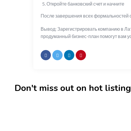
Откройте банковский счет и начните
После завершения всех формальностей от
Вывод: Зарегистрировать компанию в Ла
продуманный бизнес-план помогут вам ус
Don't miss out on hot listings 
New
Check out!
Super deal 🌶️
New
Business for sale
,
Business for sale
Business 
80 Ha Multifunctional
DecoRe