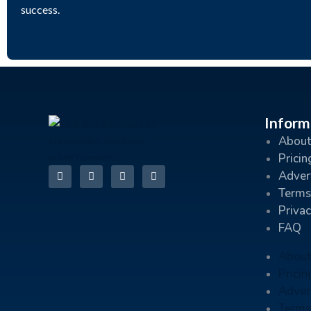
success.
Inform
About
Pricin
Advert
Terms
Privac
FAQ
About
Pricin
Advert
Terms