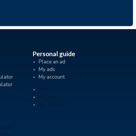
Personal guide
Place an ad
My ads
ulator
My account
ulator
Place an ad
My ads
My account
ulator
ulator