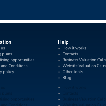
ation
Help
 us
How it works
g plans
Contacts
ising opportunities
Business Valuation Calc
 and Conditions
Website Valuation Calc
y policy
Other tools
Blog
 us
How it works
g plans
Contacts
ising opportunities
Business Valuation Calc
 and Conditions
Website Valuation Calc