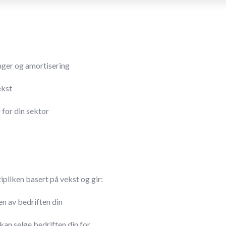
inger og amortisering
ekst
 for din sektor
pliken basert på vekst og gir:
en av bedriften din
kan selge bedriften din for