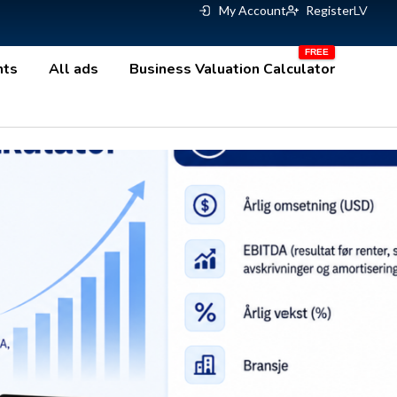
My Account
Register
LV
nts
All ads
Business Valuation Calculator