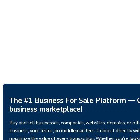
Business for sale
,
Business for sale
Business 
80 Ha Multifunctional
DecoRe
Investment Property – Fish
Decor 
Farm, Holiday Homes, Deer
Estoni
Park – Significant Development
188,20
Potential.
3,200,000
$
The #1 Business For Sale Platform — C
business marketplace!
Buy and sell businesses, companies, websites, domains, or othe
business, your terms, no middleman fees. Connect directly wit
maximize the value of every transaction. Whether you’re lookin