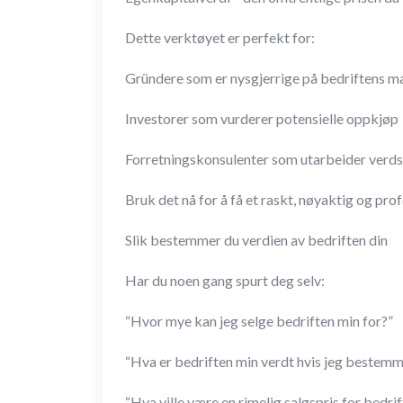
Dette verktøyet er perfekt for:
Gründere som er nysgjerrige på bedriftens m
Investorer som vurderer potensielle oppkjøp
Forretningskonsulenter som utarbeider verds
Bruk det nå for å få et raskt, nøyaktig og pro
Slik bestemmer du verdien av bedriften din
Har du noen gang spurt deg selv:
“Hvor mye kan jeg selge bedriften min for?”
“Hva er bedriften min verdt hvis jeg bestemm
“Hva ville være en rimelig salgspris for bedri