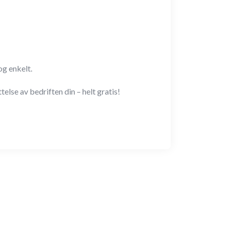
og enkelt.
else av bedriften din – helt gratis!
New
N