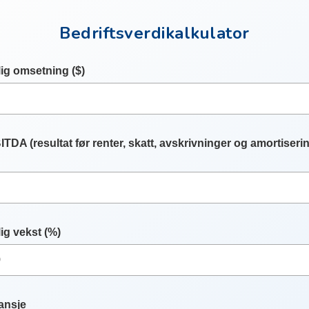
Bedriftsverdikalkulator
lig omsetning ($)
ITDA (resultat før renter, skatt, avskrivninger og amortiseri
lig vekst (%)
ansje