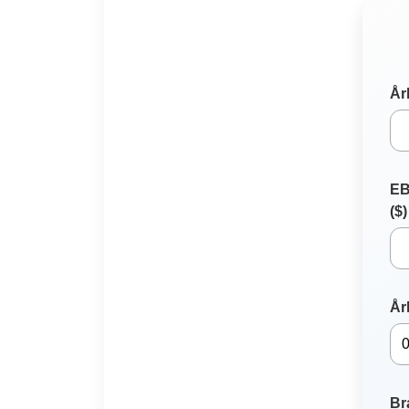
År
EB
($)
År
Br