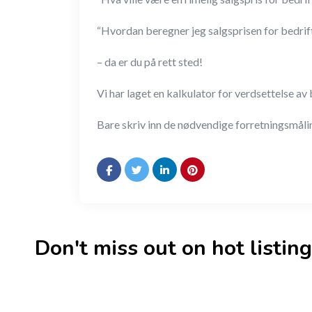
“Hvordan beregner jeg salgsprisen for bedrif
– da er du på rett sted!
Vi har laget en kalkulator for verdsettelse a
Bare skriv inn de nødvendige forretningsmåling
Don't miss out on hot listings 
New
Check out!
Super deal 🌶️
New