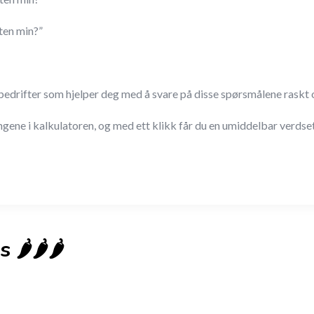
ten min?”
v bedrifter som hjelper deg med å svare på disse spørsmålene raskt 
ene i kalkulatoren, og med ett klikk får du en umiddelbar verdsett
️🌶️🌶️
New
Check out!
Super deal 🌶️