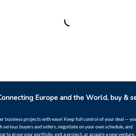
Business for sale
,
Business for sale
for sale
,
Business for sale
Castellium33
nto-Established Event
Rental Brand For Sale (
3,500
$
a)
0
$
onnecting Europe and the World, buy & se
r business projects with ease! Keep full control of your deal — yo
h serious buyers and sellers, negotiate on your own schedule, and
g to grow your portfolio, exit a project, or acquire a new venture,