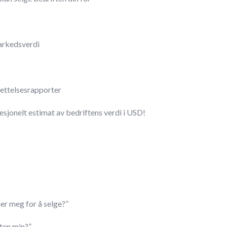
arkedsverdi
ettelsesrapporter
fesjonelt estimat av bedriftens verdi i USD!
er meg for å selge?”
ften min?”