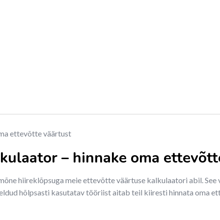
lkulaator – hinnake oma ettevõtt
mõne hiireklõpsuga meie ettevõtte väärtuse kalkulaatori abil. See
eldud hõlpsasti kasutatav tööriist aitab teil kiiresti hinnata oma 