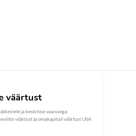
e väärtust
 väikestele ja keskmise suurusega
ettevõtte väärtust ja omakapitali väärtust USA