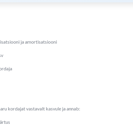
satsiooni ja amortisatsiooni
sv
ordaja
ru kordajat vastavalt kasvule ja annab:
äärtus