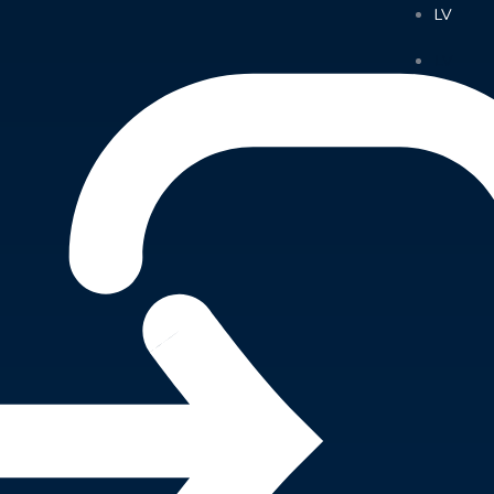
LV
LV