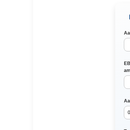
Aa
EB
am
Aa