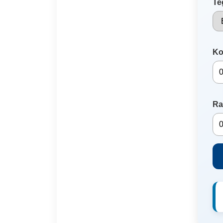
Te
Ko
Ra