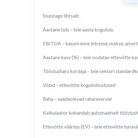
Sisestage lihtsalt:
Aastane tulu – teie aasta kogutulu
EBITDA – kasum enne intresse, makse, amorti
Aastane kasv (%) – teie oodatav ettevõtte ka
Tööstusharu kordaja – teie sektori standardk
Võlad – ettevõtte kogukohustused
Raha – saadaolevad rahareservid
Kalkulaator kohandab automaatselt tööstusha
Ettevõtte väärtus (EV) – teie ettevõtte turuv