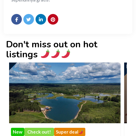
Don't miss out on hot
listings
uper deal
New
Check out!
Super de