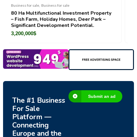
r sale
Business for sale
,
Business for sale
l Investment Property
DecoRento-Established Ev
 Homes, Deer Park –
Rental Brand For Sale ( Est
ent Potential.
188,200
$
Submit an ad
The #1 Business
For Sale
Platform —
Connecting
Europe and the