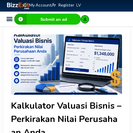
My Account
Register
LV
Submit an ad
Kalkulator Valuasi Bisnis –
Perkirakan Nilai Perusaha
an Anda