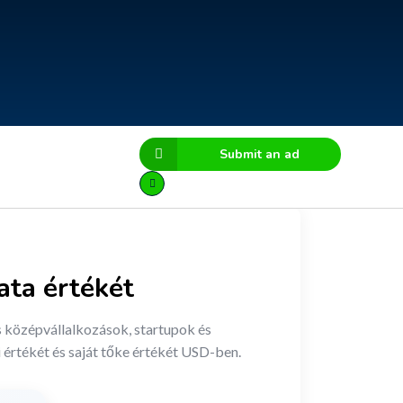
Submit an ad
ata értékét
és középvállalkozások, startupok és
 értékét és saját tőke értékét USD-ben.