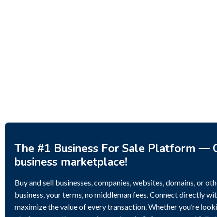
Business for sale
,
Business for sale
Business 
80 Ha Multifunctional
DecoRe
Investment Property – Fish
Decor 
Farm, Holiday Homes, Deer
Estoni
Park – Significant Development
188,20
Potential.
3,200,000
$
The #1 Business For Sale Platform — C
business marketplace!
Buy and sell businesses, companies, websites, domains, or othe
business, your terms, no middleman fees. Connect directly wit
maximize the value of every transaction. Whether you’re lookin