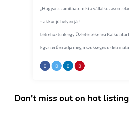
„Hogyan számíthatom ki a vállalkozásom elad
– akkor jó helyen jár!
Létrehoztunk egy Üzletértékelési Kalkulátort
Egyszerűen adja meg a szükséges üzleti mutat
Don't miss out on hot listings 
New
Check out!
Super deal 🌶️
New