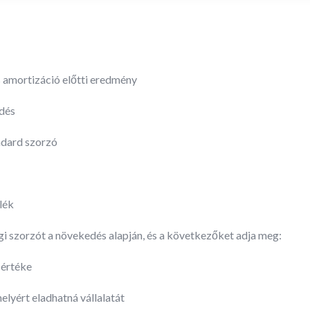
amortizáció előtti eredmény
edés
ndard szorzó
lék
ági szorzót a növekedés alapján, és a következőket adja meg:
i értéke
elyért eladhatná vállalatát