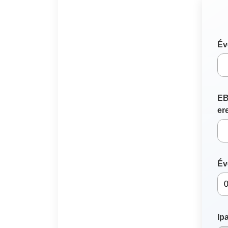
Év
EB
er
Év
Ip