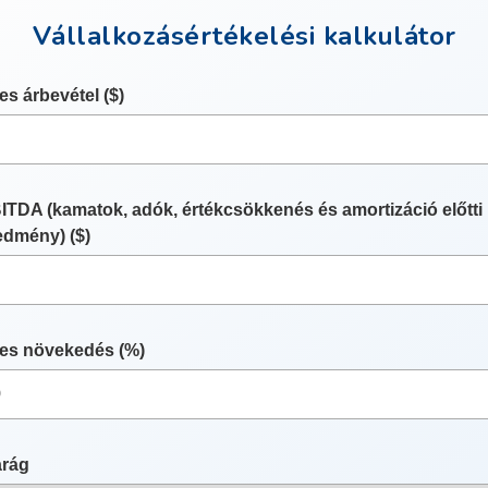
Vállalkozásértékelési kalkulátor
es árbevétel ($)
ITDA (kamatok, adók, értékcsökkenés és amortizáció előtti
edmény) ($)
es növekedés (%)
arág