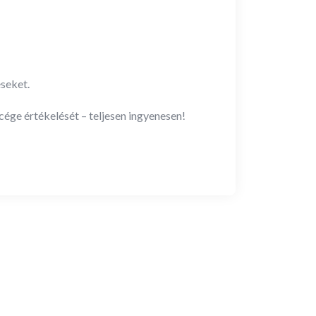
seket.
ége értékelését – teljesen ingyenesen!
New
N