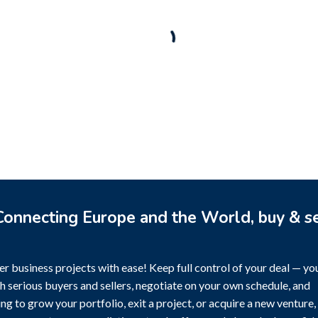
Business for sale
,
Business for sale
for sale
,
Business for sale
Castellium33
nto-Established Event
Rental Brand For Sale (
3,500
$
a)
0
$
onnecting Europe and the World, buy & se
r business projects with ease! Keep full control of your deal — yo
h serious buyers and sellers, negotiate on your own schedule, and
g to grow your portfolio, exit a project, or acquire a new venture,