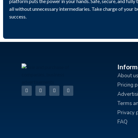
platform puts the power in your hands. Safe, secure, and fully 
all without unnecessary intermediaries. Take charge of your 
success.
Inform
About u
Pricing 
Advertis
Terms an
Privacy 
FAQ