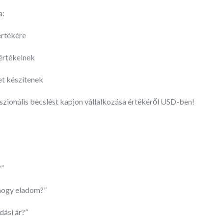
a:
értékére
 értékelnek
et készítenek
szionális becslést kapjon vállalkozása értékéről USD-ben!
?”
 hogy eladom?”
dási ár?”