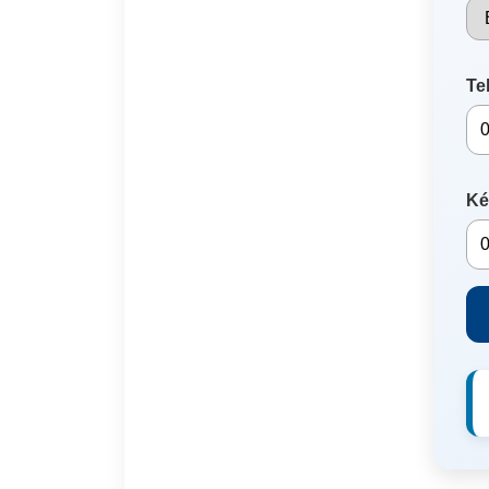
Te
Ké