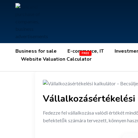
Business for sale
E-commerce, IT
Investme
Website Valuation Calculator
Vállalkozásértékelési 
Fedezze fel vállalkozása valódi értékét mind
befektetők számára tervezett, könnyen haszná