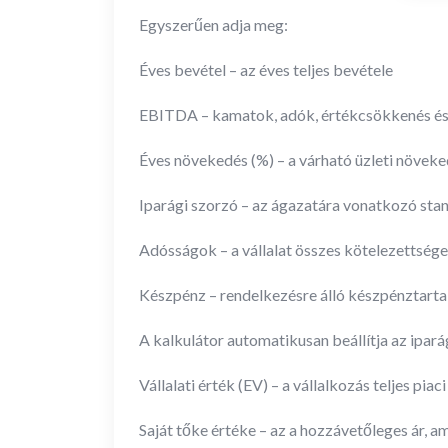
Egyszerűen adja meg:
Éves bevétel – az éves teljes bevétele
EBITDA – kamatok, adók, értékcsökkenés és 
Éves növekedés (%) – a várható üzleti növek
Iparági szorzó – az ágazatára vonatkozó sta
Adósságok – a vállalat összes kötelezettsége
Készpénz – rendelkezésre álló készpénztarta
A kalkulátor automatikusan beállítja az ipar
Vállalati érték (EV) – a vállalkozás teljes piac
Saját tőke értéke – az a hozzávetőleges ár, am