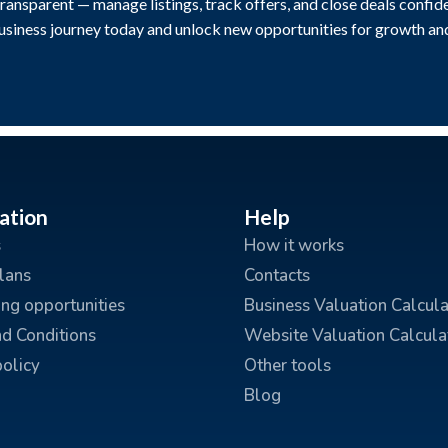
transparent — manage listings, track offers, and close deals confide
business journey today and unlock new opportunities for growth an
ation
Help
s
How it works
plans
Contacts
ing opportunities
Business Valuation Calcula
d Conditions
Website Valuation Calcula
policy
Other tools
Blog