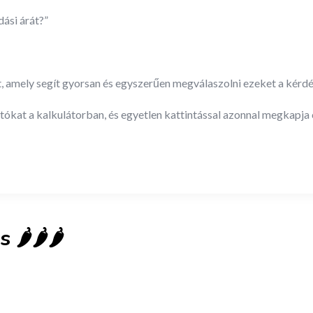
ási árát?”
, amely segít gyorsan és egyszerűen megválaszolni ezeket a kérdé
ókat a kalkulátorban, és egyetlen kattintással azonnal megkapja c
️🌶️🌶️
New
Check out!
Super deal 🌶️