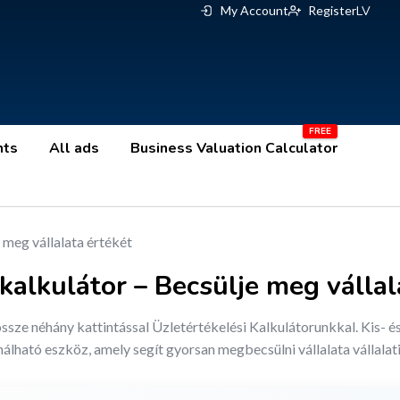
My Account
Register
LV
nts
All ads
Business Valuation Calculator
kalkulátor – Becsülje meg vállal
össze néhány kattintással Üzletértékelési Kalkulátorunkkal. Kis- 
lható eszköz, amely segít gyorsan megbecsülni vállalata vállalati